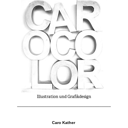
Illustration
und Grafikdesign
_________________________________________
Caro Kather